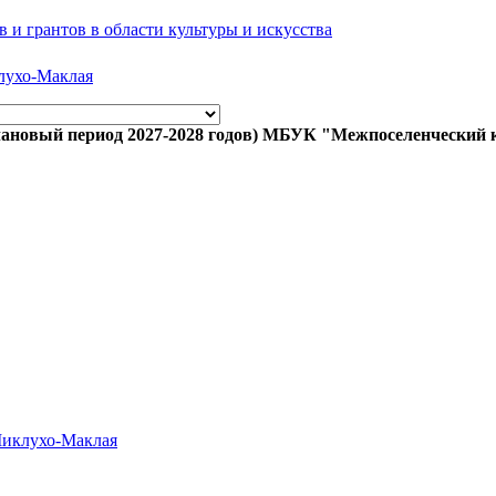
 и грантов в области культуры и искусства
лухо-Маклая
плановый период 2027-2028 годов) МБУК "Межпоселенческий к
Миклухо-Маклая