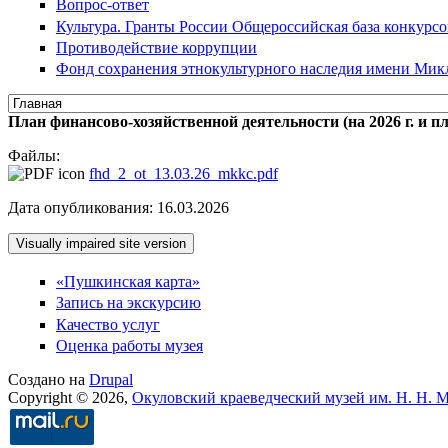
Вопрос-ответ
Культура. Гранты России Общероссийская база конкурсов
Противодействие коррупции
Фонд сохранения этнокультурного наследия имени Мик
План финансово-хозяйственной деятельности (на 2026 г. и 
Файлы:
fhd_2_ot_13.03.26_mkkc.pdf
Дата опубликования: 16.03.2026
«Пушкинская карта»
Запись на экскурсию
Качество услуг
Оценка работы музея
Создано на
Drupal
Copyright © 2026,
Окуловский краеведческий музей им. Н. Н. 