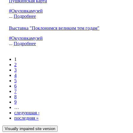
Пушкинская карта
#Окуловкамузей
...
Подробнее
Выставка "Поклонимся великим тем годам"
#Окуловкамузей
...
Подробнее
1
Страницы
2
3
4
5
6
7
8
9
…
следующая ›
последняя »