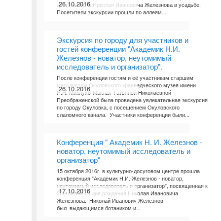
26.10.2016
деятельности Николая Ивановича Железнова в усадьбе.
Посетители экскурсии прошли по аллеям...
Экскурсия по городу для участников и
гостей конференции "Академик Н.И.
Железнов - новатор, неутомимый
исследователь и организатор".
После конференции гостям и её участникам старшим
методистом Окуловского краеведческого музея имени
26.10.2016
Н.Н. Миклухо-Маклая Татьяной Николаевной
Преображенской была проведена увлекательная экскурсия
по городу Окуловка, с посещением Окуловского
слаломного канала. Участники конференции были...
Конференция " Академик Н. И. Железнов -
новатор, неутомимый исследователь и
организатор"
15 октября 2016г. в культурно-досуговом центре прошла
конференция "Академик Н.И. Железнов - новатор,
неутомимый исследователь и организатор", посвященная к
17.10.2016
200-летию со дня рождения Николая Ивановича
Железнова. Николай Иванович Железнов
был выдающимся ботаником и...