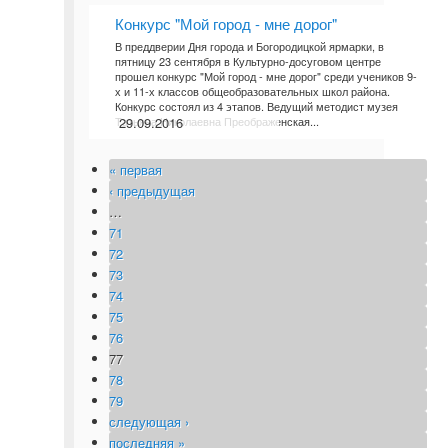
Конкурс "Мой город - мне дорог"
В преддверии Дня города и Богородицкой ярмарки, в
пятницу 23 сентября в Культурно-досуговом центре
прошел конкурс "Мой город - мне дорог" среди учеников 9-
х и 11-х классов общеобразовательных школ района.
Конкурс состоял из 4 этапов. Ведущий методист музея
Татьяна Николаевна Преображенская...
29.09.2016
« первая
Страницы
‹ предыдущая
…
71
72
73
74
75
76
77
78
79
следующая ›
последняя »