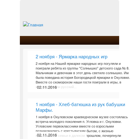
2 ноября - Ярмарка народных игр
2 ноября на Нашей ярмарке народных игр погуляли и
поиграли ребята из группы "Солнышко" детского сада № 8.
Мальчикам и девочкам в этот день светило солнышко. Им
была поведана история Богородицкой ярмарки в Окуловке.
Вместе со скоморохом наши гости поиграли в игры, в
которые играли русский...
02.11.2016
1 ноября - Хлеб-батюшка из рук бабушки
Марфы.
1 ноября в Окуловском краеведческом музее состоялась
встреча молодого поколения п. Угловка и г. Окуловки.
Угловские первоклассники вместе со взрослыми
познакомились с крестьянским бытом, с жизнью
02.11.2016
крестьянской семьи в далеком прошлом, почерпнули