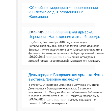
Юбилейные мероприятия, посвященные
200-летию со дня рождения Н.И.
Железнова
День города и Богородицкая ярмарка.
08.10.2016
Церемония Награждения жителей города.
В субботу, 24 сентября 2016г. в День города и
Богородицкой ярмарки директор музея Елена Ивановна
Битепаж и Александр Анатольевич Марков преподаватель
физической культуры Кулотинской Адаптированной школы-
29.09.2016
интерната были ведущими Церемонии Награждения
жителей города на центральной (Молодёжной) площади...
День города и Богородицкая ярмарка. Фото-
выставка "Вековое наследие".
В субботу, 24 сентября 2016 года в Окуловке отметили
День города и Богородицкую ярмарку. В сквере у
памятника Н.Н. Миклухо-Маклая работниками библиотеки
и краеведческого музея им. Н.Н. Миклухо-Маклая были
29.09.2016
организованы фото-выставки "Вековое наследие" по
темам: 1. 165-летие открытия...