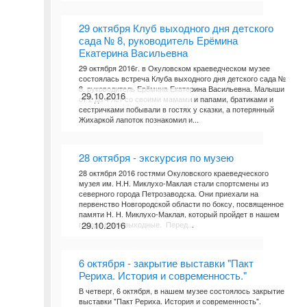
29 октября Клуб выходного дня детского
сада № 8, руководитель Ерёмина
Екатерина Васильевна
29 октября 2016г. в Окуловском краеведческом музее
состоялась встреча Клуба выходного дня детского сада №
8, руководитель Ерёмина Екатерина Васильевна. Малыши
29.10.2016
от 2 до 4 лет со своими мамами и папами, братиками и
сестричками побывали в гостях у сказки, а потерянный
Жихаркой лапоток познакомил и...
28 октября - экскурсия по музею
28 октября 2016 гостями Окуловского краеведческого
музея им. Н.Н. Миклухо-Маклая стали спортсмены из
северного города Петрозаводска. Они приехали на
первенство Новгородской области по боксу, посвященное
памяти Н. Н. Миклухо-Маклая, который пройдет в нашем
городе в эти выходные. Перед...
29.10.2016
6 октября - закрытие выставки "Пакт
Рериха. История и современность."
В четверг, 6 октября, в нашем музее состоялось закрытие
выставки "Пакт Рериха. История и современность".