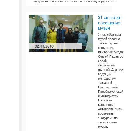
мудрость старшего поколения в пословицах русского...
31 октября -
посещение
музея
31 октября наш
музей посетил
режиссер —
02.11.2016
выпускник
ВГИКа 2015 года
Сергей Педан со
своей
съемочной
группой. Для них
ведущим
методистом
Татьяной
Николаевной
Преображенской
и методистом
Натальей
Юрьевной
Антоневич были
проведены
экскурсии по
экспозициям
музея.