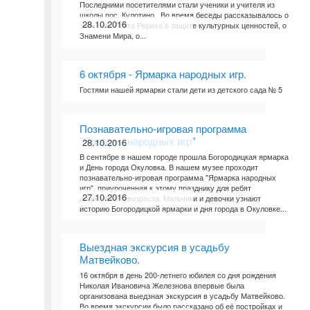
Последними посетителями стали ученики и учителя из
школы пос. Кулотино. Во время беседы рассказывалось о
28.10.2016
значении Пакта Рериха в защите культурных ценностей, о
Знамени Мира, о...
6 октября - Ярмарка народных игр.
Гостями нашей ярмарки стали дети из детского сада № 5
Познавательно-игровая программа
"Ярмарка народных игр"
28.10.2016
В сентябре в нашем городе прошла Богородицкая ярмарка
и День города Окуловка. В нашем музее проходит
познавательно-игровая программа "Ярмарка народных
игр", приуроченная к этому празднику для ребят
27.10.2016
дошкольного возраста. Мальчики и девочки узнают
историю Богородицкой ярмарки и дня города в Окуловке...
Выездная экскурсия в усадьбу
Матвейково.
16 октября в день 200-летнего юбилея со дня рождения
Николая Ивановича Железнова впервые была
организована выедзная экскурсия в усадьбу Матвейково.
Во время экскурсии было рассказано об её постройках и