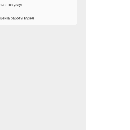
ачество услуг
ценка работы музея