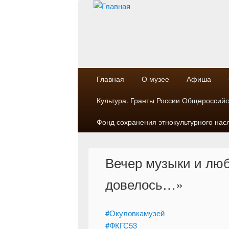
Главная
О музее
Афиша
Культура. Гранты России Общероссийска
Фонд сохранения этнокультурного на
Вечер музыки и лю
довелось…»
#Окуловкамузей
#ФКГС53