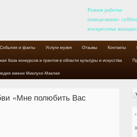
Режим работы:
понедельник- суббот
воскресенье выходн
События и факты
Услуги музея
Отзывы
Контакты
я база конкурсов и грантов в области культуры и искусства
Пр
следия имени Миклухо-Маклая
бви «Мне полюбить Вас
«
З