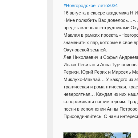
#Новгородское_лето2024
16 августа в сквере академика Н
«Мне полюбить Вас довелось…». 
представленная сотрудниками Оку
Маклая в рамках проекта «Новгор
знаменитых пар, которые в свое в
Окуловской землей.
Лев Николаевич и Софья Андреевн
Исаак Левитан и Анна Турчанинов
Рерихи, Юрий Рерих и Марсель Ма
Миклухо-Маклай… У каждого из эт
трагическая и романтическая, крас
невероятная… Каждая из них нашл
сопереживали нашим героям. Тра
песни в исполнении Анны Петрово
Присоединяйтесь! С нами интерес