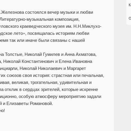
К
.И.Железнова состоялся вечер музыки и любви
О
Литературно-музыкальная композиция,
ловского краеведческого музея им. Н.Н.Миклухо-
одское лето», посвящалась историям любви
ремя так или иначе были связаны с нашей
а Толстые, Николай Гумилев и Анна Ахматова,
а, Николай Константинович и Елена Ивановна
нциарли, Николай Николаевич и Маргарет
их союзов своя история: страстная или печальная,
ивая, великая, трогательная, удивительная и
а отклик в сердцах зрителей, которые искренне
диционно, особую атмосферу мероприятию задали
й и Елизаветы Романовой.
но!