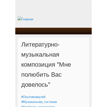
Литературно-
музыкальная
композиция "Мне
полюбить Вас
довелось"
#Окуловкамузей
#Музыкальная_гостиная
#Активное_долголетие